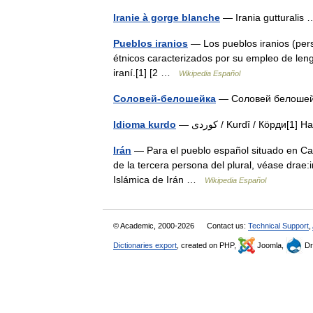
Iranie à gorge blanche
— Irania gutturali
Pueblos iranios
— Los pueblos iranios (pers
étnicos caracterizados por su empleo de len
iraní.[1] [2 …
Wikipedia Español
Соловей-белошейка
— Соловей белош
Idioma kurdo
— كوردی / Kurdî / Кöрд
Irán
— Para el pueblo español situado en Cat
de la tercera persona del plural, véase drae:ir. جمهوری اسلامی ایران Yomhūrī e Eslāmī e Īrān Repúb
Islámica de Irán …
Wikipedia Español
© Academic, 2000-2026
Contact us:
Technical Support
,
Dictionaries export
, created on PHP,
Joomla,
Dr