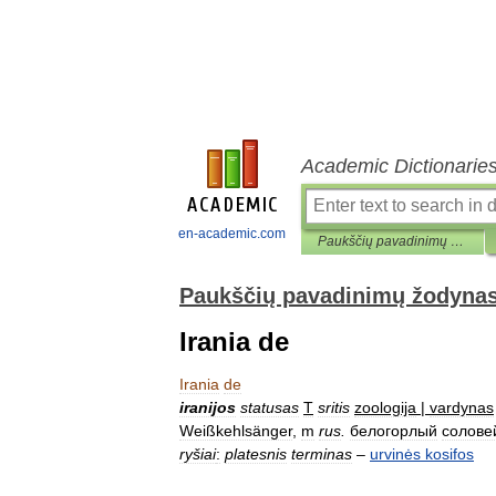
Academic Dictionarie
en-academic.com
Paukščių pavadinimų žodynas
Paukščių pavadinimų žodyna
Irania de
Irania
de
iranijos
statusas
T
sritis
zoologija
|
vardynas
Weißkehlsänger
,
m
rus
.
белогорлый
солове
ryšiai
:
platesnis
terminas
–
urvinės
kosifos