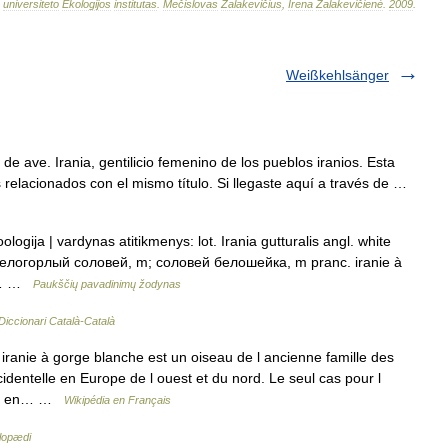
universiteto
Ekologijos
institutas
.
Mečislovas
Žalakevičius
,
Irena
Žalakevičienė
.
2009
.
Weißkehlsänger
de ave. Irania, gentilicio femenino de los pueblos iranios. Esta
relacionados con el mismo título. Si llegaste aquí a través de …
ologija | vardynas atitikmenys: lot. Irania gutturalis angl. white
 белогорлый соловей, m; соловей белошейка, m pranc. iranie à
 –… …
Paukščių pavadinimų žodynas
Diccionari Català-Català
iranie à gorge blanche est un oiseau de l ancienne famille des
identelle en Europe de l ouest et du nord. Le seul cas pour l
000 en… …
Wikipédia en Français
lopædi