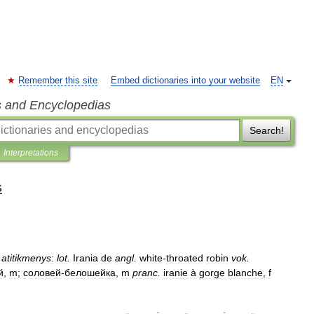
Remember this site
Embed dictionaries into your website
EN
s and Encyclopedias
Search!
Interpretations
s
atitikmenys
:
lot
.
Irania
de
angl
.
white
-
throated
robin
vok
.
й
,
m
;
соловей
-
белошейка
,
m
pranc
.
iranie
à
gorge
blanche
,
f