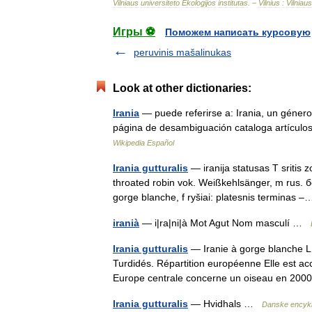
Vilniaus
universiteto
Ekologijos
institutas
. –
Vilnius
:
Vilniaus
Игры ⚽
Поможем написать курсовую
peruvinis mašalinukas
Look at other dictionaries:
Irania
— puede referirse a: Irania, un género 
página de desambiguación cataloga artículos 
Wikipedia Español
Irania gutturalis
— iranija statusas T sritis zo
throated robin vok. Weißkehlsänger, m rus.
gorge blanche, f ryšiai: platesnis terminas
iranià
— i|ra|ni|à Mot Agut Nom masculí …
Irania gutturalis
— Iranie à gorge blanche L 
Turdidés. Répartition européenne Elle est acc
Europe centrale concerne un oiseau en 2
Irania gutturalis
— Hvidhals …
Danske encyk