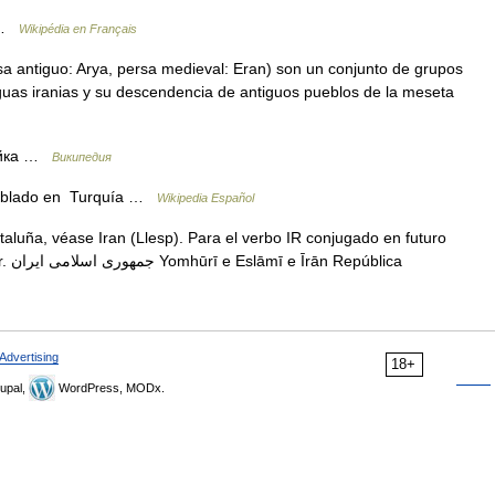
s …
Wikipédia en Français
a antiguo: Arya, persa medieval: Eran) son un conjunto de grupos
guas iranias y su descendencia de antiguos pueblos de la meseta
ейка …
Википедия
и[1] Hablado en Turquía …
Wikipedia Español
aluña, véase Iran (Llesp). Para el verbo IR conjugado en futuro
lica
Advertising
18+
upal,
WordPress, MODx.